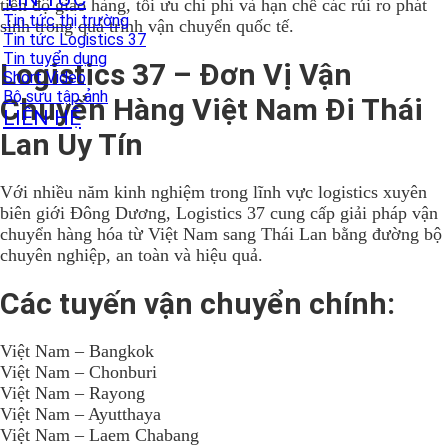
tiến độ giao hàng, tối ưu chi phí và hạn chế các rủi ro phát
Tin tức thị trường
sinh trong quá trình vận chuyển quốc tế.
Tin tức Logistics 37
Tin tuyển dụng
Logistics 37 – Đơn Vị Vận
Short Video
Bộ sưu tập ảnh
Chuyển Hàng Việt Nam Đi Thái
LIÊN HỆ
Lan Uy Tín
Với nhiều năm kinh nghiệm trong lĩnh vực logistics xuyên
biên giới Đông Dương, Logistics 37 cung cấp giải pháp vận
chuyển hàng hóa từ Việt Nam sang Thái Lan bằng đường bộ
chuyên nghiệp, an toàn và hiệu quả.
Các tuyến vận chuyển chính:
Việt Nam – Bangkok
Việt Nam – Chonburi
Việt Nam – Rayong
Việt Nam – Ayutthaya
Việt Nam – Laem Chabang