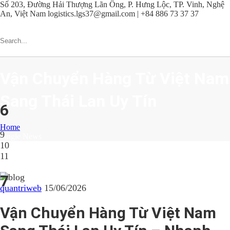
Số 203, Đường Hải Thượng Lãn Ông, P. Hưng Lộc, TP. Vinh, Nghệ
An, Việt Nam
logistics.lgs37@gmail.com | +84 886 73 37 37
Vận Chuyển Hàng Từ Việt Nam
Sang Thái Lan Uy Tín
6
Home
9
Single News
10
11
7
quantriweb
15/06/2026
Vận Chuyển Hàng Từ Việt Nam