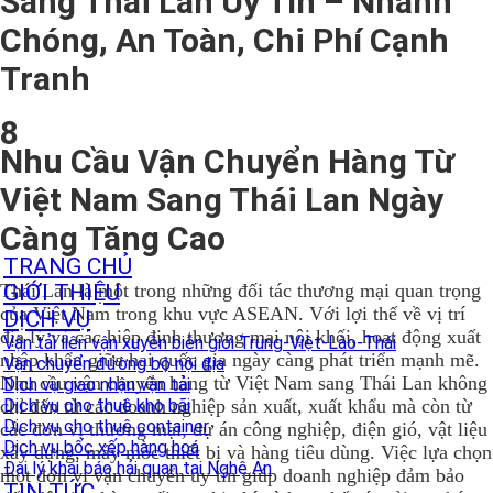
Sang Thái Lan Uy Tín – Nhanh
Chóng, An Toàn, Chi Phí Cạnh
Tranh
8
Nhu Cầu Vận Chuyển Hàng Từ
Việt Nam Sang Thái Lan Ngày
Càng Tăng Cao
TRANG CHỦ
Thái Lan là một trong những đối tác thương mại quan trọng
GIỚI THIỆU
của Việt Nam trong khu vực ASEAN. Với lợi thế về vị trí
DỊCH VỤ
địa lý và các hiệp định thương mại nội khối, hoạt động xuất
Vận tải liên vận xuyên biên giới Trung-Việt-Lào-Thái
nhập khẩu giữa hai quốc gia ngày càng phát triển mạnh mẽ.
Vận chuyển đường bộ nội địa
Nhu cầu vận chuyển hàng từ Việt Nam sang Thái Lan không
Dịch vụ giao nhận vận tải
chỉ đến từ các doanh nghiệp sản xuất, xuất khẩu mà còn từ
Dịch vụ cho thuê kho bãi
Dịch vụ cho thuê container
các đơn vị thương mại, dự án công nghiệp, điện gió, vật liệu
Dịch vụ bốc xếp hàng hoá
xây dựng, máy móc thiết bị và hàng tiêu dùng. Việc lựa chọn
Đại lý khai báo hải quan tại Nghệ An
một đơn vị vận chuyển uy tín giúp doanh nghiệp đảm bảo
TIN TỨC