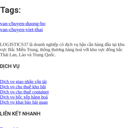
Tags:
van-chuyen-duong-bo
van-chuyen-viet-thai
LOGISTICS37 là doanh nghiệp có dịch vụ hậu cần hàng đầu tại khu
vực Bắc Miền Trung, thông thương hàng hoá với khu vực đông bắc
Thái Lan, Lào và Trung Quốc.
DỊCH VỤ
Dịch vụ giao nhận vận tải
Dịch vụ cho thuê kho bãi
Dịch vụ cho thuê container
Dịch vụ bốc xếp hàng hoá
Dịch vụ khai báo hải quan
LIÊN KẾT NHANH