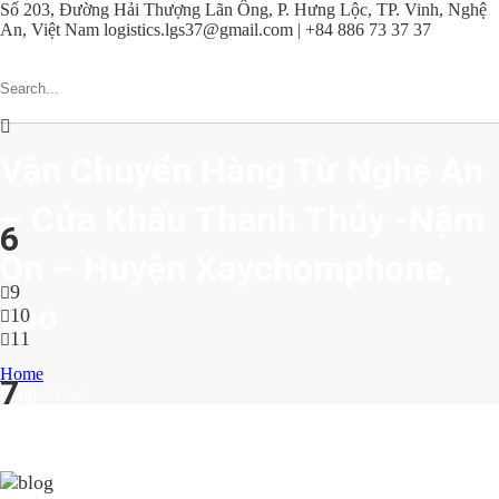
Số 203, Đường Hải Thượng Lãn Ông, P. Hưng Lộc, TP. Vinh, Nghệ
An, Việt Nam
logistics.lgs37@gmail.com | +84 886 73 37 37
Vận Chuyển Hàng Từ Nghệ An
– Cửa Khẩu Thanh Thủy -Nậm
6
On – Huyện Xaychomphone,
9
Lào
10
11
Home
7
Single News