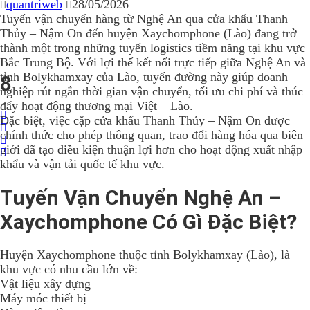
quantriweb
28/05/2026
Tuyến vận chuyển hàng từ Nghệ An qua cửa khẩu Thanh
Thủy – Nậm On đến huyện Xaychomphone (Lào) đang trở
thành một trong những tuyến logistics tiềm năng tại khu vực
Bắc Trung Bộ. Với lợi thế kết nối trực tiếp giữa Nghệ An và
tỉnh Bolykhamxay của Lào, tuyến đường này giúp doanh
8
nghiệp rút ngắn thời gian vận chuyển, tối ưu chi phí và thúc
đẩy hoạt động thương mại Việt – Lào.
Đặc biệt, việc cặp cửa khẩu Thanh Thủy – Nậm On được
chính thức cho phép thông quan, trao đổi hàng hóa qua biên
giới đã tạo điều kiện thuận lợi hơn cho hoạt động xuất nhập
khẩu và vận tải quốc tế khu vực.
Tuyến Vận Chuyển Nghệ An –
Xaychomphone Có Gì Đặc Biệt?
Huyện Xaychomphone thuộc tỉnh Bolykhamxay (Lào), là
khu vực có nhu cầu lớn về:
Vật liệu xây dựng
Máy móc thiết bị