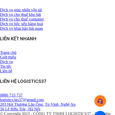
Dịch vụ giao nhận vận tải
Dịch vụ cho thuê kho bãi
Dịch vụ cho thuê container
Dịch vụ bốc xếp hàng hoá
Dịch vụ khai báo hải quan
LIÊN KẾT NHANH
Trang chủ
Giới thiệu
Dịch vụ
Tin tức
Liên hệ
LIÊN HỆ LOGISTICS37
0886 733 737
logistics.lgs37@gmail.com
203 Hải Thượng Lãn Ông, Tp Vinh, Nghệ An
36 Lê Hữu Trác, Hà Nội
© Copyright 2023 - CÔNG TY TNHH LOGISTICS37 - All Rights