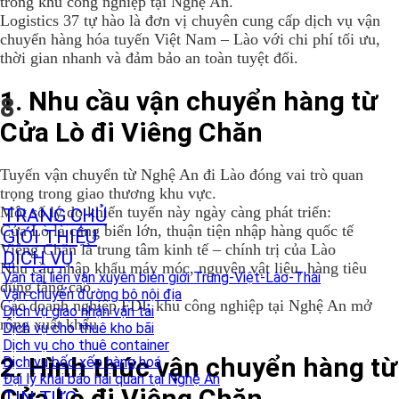
trong khu công nghiệp tại Nghệ An.
Logistics 37 tự hào là đơn vị chuyên cung cấp dịch vụ vận
chuyển hàng hóa tuyến Việt Nam – Lào với chi phí tối ưu,
thời gian nhanh và đảm bảo an toàn tuyệt đối.
1. Nhu cầu vận chuyển hàng từ
8
Cửa Lò đi Viêng Chăn
Tuyến vận chuyển từ
Nghệ An
đi
Lào
đóng vai trò quan
trọng trong giao thương khu vực.
Một số lý do khiến tuyến này ngày càng phát triển:
TRANG CHỦ
Cửa Lò là cảng biển lớn, thuận tiện nhập hàng quốc tế
GIỚI THIỆU
Viêng Chăn là trung tâm kinh tế – chính trị của Lào
DỊCH VỤ
Nhu cầu nhập khẩu máy móc, nguyên vật liệu, hàng tiêu
Vận tải liên vận xuyên biên giới Trung-Việt-Lào-Thái
dùng tăng cao
Vận chuyển đường bộ nội địa
Các doanh nghiệp FDI, khu công nghiệp tại Nghệ An mở
Dịch vụ giao nhận vận tải
rộng xuất khẩu
Dịch vụ cho thuê kho bãi
Dịch vụ cho thuê container
2. Hình thức vận chuyển hàng từ
Dịch vụ bốc xếp hàng hoá
Đại lý khai báo hải quan tại Nghệ An
Cửa Lò đi Viêng Chăn
TIN TỨC