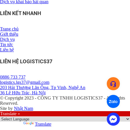
Dịch vụ khai báo hải quan
LIÊN KẾT NHANH
Trang chủ
Giới thiệu
Dịch vụ
Tin tức
Liên hệ
LIÊN HỆ LOGISTICS37
0886 733 737
logistics.lgs37@gmail.com
203 Hải Thượng Lãn Ông, Tp Vinh, Nghệ An
36 Lê Hữu Trác, Hà Nội
© Copyright 2023 - CÔNG TY TNHH LOGISTICS37 - All Rights
Reserved.
Site by
Nhật Nam
Translate »
Powered by
Translate