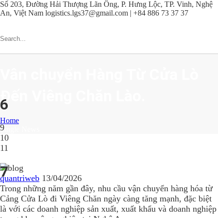
Số 203, Đường Hải Thượng Lãn Ông, P. Hưng Lộc, TP. Vinh, Nghệ
An, Việt Nam
logistics.lgs37@gmail.com | +84 886 73 37 37
Vân chuyển Hàng Từ Cửa Lò
Đến Viêng Chăn Lào.
6
Home
9
Single News
10
11
7
quantriweb
13/04/2026
Trong những năm gần đây, nhu cầu vận chuyển hàng hóa từ
Cảng Cửa Lò
đi
Viêng Chăn
ngày càng tăng mạnh, đặc biệt
là với các doanh nghiệp sản xuất, xuất khẩu và doanh nghiệp