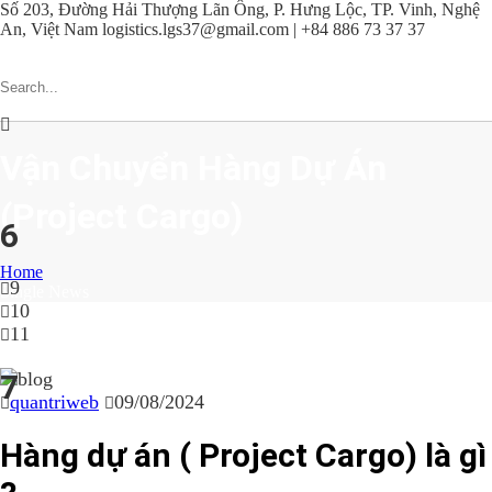
Số 203, Đường Hải Thượng Lãn Ông, P. Hưng Lộc, TP. Vinh, Nghệ
An, Việt Nam
logistics.lgs37@gmail.com | +84 886 73 37 37
Vận Chuyển Hàng Dự Án
(Project Cargo)
6
Home
9
Single News
10
11
7
quantriweb
09/08/2024
Hàng dự án ( Project Cargo) là gì