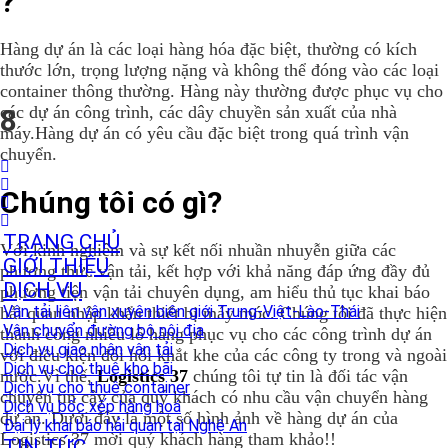
?
Hàng dự án là các loại hàng hóa đặc biệt, thường có kích
thước lớn, trọng lượng nặng và không thể đóng vào các loại
container thông thường. Hàng này thường được phục vụ cho
các dự án công trình, các dây chuyền sản xuất của nhà
8
máy.Hàng dự án có yêu cầu đặc biệt trong quá trình vận
chuyển.
Chúng tôi có gì?
TRANG CHỦ
Với kinh nghiệm và sự kết nối nhuần nhuyễn giữa các
GIỚI THIỆU
phương thức vận tải, kết hợp với khả năng đáp ứng đầy đủ
DỊCH VỤ
phương tiện vận tải chuyên dụng, am hiểu thủ tục khai báo
Vận tải liên vận xuyên biên giới Trung-Việt-Lào-Thái
hải quan nhập khẩu thiết bị máy móc. Chúng tôi đã thực hiện
Vận chuyển đường bộ nội địa
thành công nhiều lô hàng phục vụ cho các công trình dự án
Dịch vụ giao nhận vận tải
với điều kiện đòi hỏi khắt khe của các công ty trong và ngoài
Dịch vụ cho thuê kho bãi
nước.Vì thế,
Logistics 37
chúng tôi tự tin là đối tác vận
Dịch vụ cho thuê container
chuyển tin cậy của quý khách có nhu cầu vận chuyển hàng
Dịch vụ bốc xếp hàng hoá
dự án. Dưới đây là một số hình ảnh về hàng dự án của
Đại lý khai báo hải quan tại Nghệ An
Logistics 37 mời quý khách hàng tham khảo!!
TIN TỨC