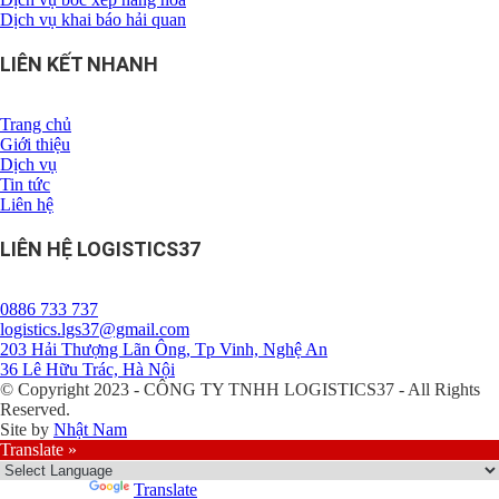
Dịch vụ khai báo hải quan
LIÊN KẾT NHANH
Trang chủ
Giới thiệu
Dịch vụ
Tin tức
Liên hệ
LIÊN HỆ LOGISTICS37
0886 733 737
logistics.lgs37@gmail.com
203 Hải Thượng Lãn Ông, Tp Vinh, Nghệ An
36 Lê Hữu Trác, Hà Nội
© Copyright 2023 - CÔNG TY TNHH LOGISTICS37 - All Rights
Reserved.
Site by
Nhật Nam
Translate »
Powered by
Translate