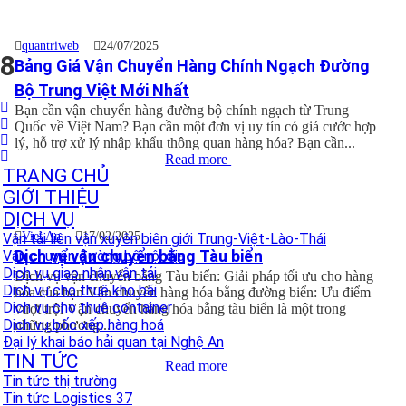
quantriweb
24/07/2025
8
Bảng Giá Vận Chuyển Hàng Chính Ngạch Đường
Bộ Trung Việt Mới Nhất
Bạn cần vận chuyển hàng đường bộ chính ngạch từ Trung
Quốc về Việt Nam? Bạn cần một đơn vị uy tín có giá cước hợp
lý, hỗ trợ xử lý nhập khẩu thông quan hàng hóa? Bạn cần...
Read more
TRANG CHỦ
GIỚI THIỆU
DỊCH VỤ
Viet An
17/02/2025
Vận tải liên vận xuyên biên giới Trung-Việt-Lào-Thái
Dịch vụ vận chuyển bằng Tàu biển
Vận chuyển đường bộ nội địa
Dịch vụ giao nhận vận tải
Dịch vụ vận chuyển bằng Tàu biển: Giải pháp tối ưu cho hàng
Dịch vụ cho thuê kho bãi
hóa của bạn Vận chuyển hàng hóa bằng đường biển: Ưu điểm
Dịch vụ cho thuê container
vượt trội Vận chuyển hàng hóa bằng tàu biển là một trong
Dịch vụ bốc xếp hàng hoá
những phương...
Đại lý khai báo hải quan tại Nghệ An
TIN TỨC
Read more
Tin tức thị trường
Tin tức Logistics 37