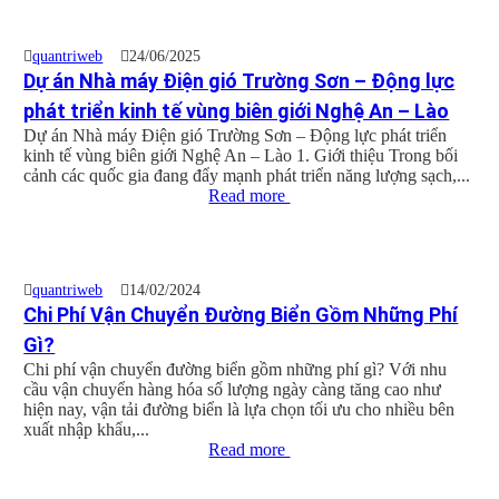
quantriweb
24/06/2025
Dự án Nhà máy Điện gió Trường Sơn – Động lực
phát triển kinh tế vùng biên giới Nghệ An – Lào
Dự án Nhà máy Điện gió Trường Sơn – Động lực phát triển
kinh tế vùng biên giới Nghệ An – Lào 1. Giới thiệu Trong bối
cảnh các quốc gia đang đẩy mạnh phát triển năng lượng sạch,...
Read more
quantriweb
14/02/2024
Chi Phí Vận Chuyển Đường Biển Gồm Những Phí
Gì?
Chi phí vận chuyển đường biển gồm những phí gì? Với nhu
cầu vận chuyển hàng hóa số lượng ngày càng tăng cao như
hiện nay, vận tải đường biển là lựa chọn tối ưu cho nhiều bên
xuất nhập khẩu,...
Read more