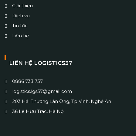
Giới thiệu
Dịch vụ
Tin tức
Liên hệ
LIÊN HỆ LOGISTICS37
0886 733 737
logistics.lgs37@gmail.com
203 Hải Thượng Lãn Ông, Tp Vinh, Nghệ An
36 Lê Hữu Trác, Hà Nội