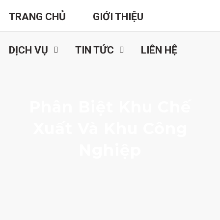
TRANG CHỦ
GIỚI THIỆU
DỊCH VỤ
TIN TỨC
LIÊN HỆ
Phân Biệt Khu Chế
Xuất Và Khu Công
Nghiệp