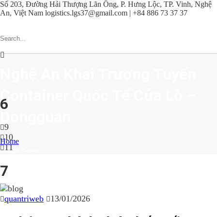
Số 203, Đường Hải Thượng Lãn Ông, P. Hưng Lộc, TP. Vinh, Nghệ
An, Việt Nam
logistics.lgs37@gmail.com | +84 886 73 37 37
Nghệ An Khai Trương Tuyến
Container Quốc Tế Cửa Lò –
6
Dongguan
9
10
Home
11
Single News
7
quantriweb
13/01/2026