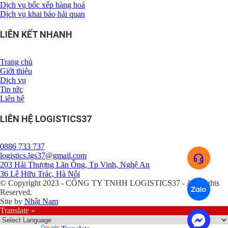
Dịch vụ bốc xếp hàng hoá
Dịch vụ khai báo hải quan
LIÊN KẾT NHANH
Trang chủ
Giới thiệu
Dịch vụ
Tin tức
Liên hệ
LIÊN HỆ LOGISTICS37
0886 733 737
logistics.lgs37@gmail.com
203 Hải Thượng Lãn Ông, Tp Vinh, Nghệ An
36 Lê Hữu Trác, Hà Nội
© Copyright 2023 - CÔNG TY TNHH LOGISTICS37 - All Rights
Reserved.
Site by
Nhật Nam
Translate »