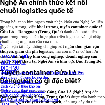
Nghệ An chính thức kết nối
chuỗi logistics quốc tế
Trong bối cảnh kim ngạch xuất nhập khẩu của Nghệ An liên
8
tục tăng trưởng, việc
khai trương tuyến container quốc tế
Cửa Lò – Dongguan (Trung Quốc)
đánh dấu bước tiến
quan trọng trong chiến lược phát triển logistics và hội nhập
chuỗi cung ứng toàn cầu của tỉnh.
Tuyến vận tải này không chỉ giúp
rút ngắn thời gian vận
chuyển
,
giảm chi phí logistics
, mà còn mở ra cơ hội lớn
cho
TRANG CHỦ
doanh nghiệp khu công nghiệp, doanh nghiệp sản
xuất – xuất khẩu tại Nghệ An và khu vực Bắc Trung Bộ
.
GIỚI THIỆU
DỊCH VỤ
Tuyến container Cửa Lò –
Vận tải liên vận xuyên biên giới Trung-Việt-Lào-Thái
Vận chuyển đường bộ nội địa
Dongguan có gì đặc biệt?
Dịch vụ giao nhận vận tải
Dịch vụ cho thuê kho bãi
Dịch vụ cho thuê container
Tuyến container quốc tế từ
Cảng Cửa Lò (Nghệ An)
đến
Dịch vụ bốc xếp hàng hoá
Dongguan (Quảng Đông, Trung Quốc)
được vận hành theo
Đại lý khai báo hải quan tại Nghệ An
hình thức
vận chuyển chính ngạch
, đáp ứng đầy đủ tiêu
TIN TỨC