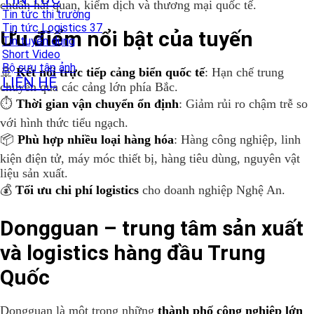
chuẩn hải quan, kiểm dịch và thương mại quốc tế.
Tin tức thị trường
Tin tức Logistics 37
Ưu điểm nổi bật của tuyến
Tin tuyển dụng
Short Video
Bộ sưu tập ảnh
🚢
Kết nối trực tiếp cảng biển quốc tế
: Hạn chế trung
LIÊN HỆ
chuyển qua các cảng lớn phía Bắc.
⏱️
Thời gian vận chuyển ổn định
: Giảm rủi ro chậm trễ so
với hình thức tiểu ngạch.
📦
Phù hợp nhiều loại hàng hóa
: Hàng công nghiệp, linh
kiện điện tử, máy móc thiết bị, hàng tiêu dùng, nguyên vật
liệu sản xuất.
💰
Tối ưu chi phí logistics
cho doanh nghiệp Nghệ An.
Dongguan – trung tâm sản xuất
và logistics hàng đầu Trung
Quốc
Dongguan là một trong những
thành phố công nghiệp lớn