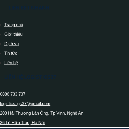
LIÊN KẾT NHANH
Trang chủ
Giới thiệu
Dịch vụ
Tin tức
Liên hệ
LIÊN HỆ LOGISTICS37
0886 733 737
logistics.lgs37@gmail.com
203 Hải Thượng Lãn Ông, Tp Vinh, Nghệ An
36 Lê Hữu Trác, Hà Nội