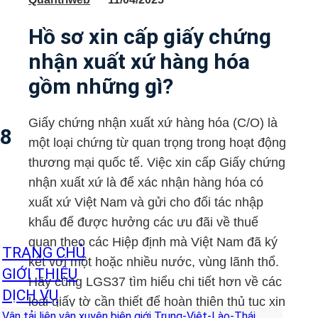
Hồ sơ xin cấp giấy chứng
nhận xuất xứ hàng hóa
gồm những gì?
Giấy chứng nhận xuất xứ hàng hóa (C/O) là
8
một loại chứng từ quan trọng trong hoạt động
thương mại quốc tế. Việc xin cấp Giấy chứng
nhận xuất xứ là để xác nhận hàng hóa có
xuất xứ Việt Nam và gửi cho đối tác nhập
khẩu để được hưởng các ưu đãi về thuế
quan theo các Hiệp định mà Việt Nam đã ký
TRANG CHỦ
kết với một hoặc nhiều nước, vùng lãnh thổ.
GIỚI THIỆU
Hãy cùng LGS37 tìm hiểu chi tiết hơn về các
DỊCH VỤ
loại giấy tờ cần thiết để hoàn thiện thủ tục xin
Vận tải liên vận xuyên biên giới Trung-Việt-Lào-Thái