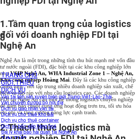
nghiệp FDI tại Nghệ An
1.Tầm quan trọng của logistics
đối với doanh nghiệp FDI tại
8
Nghệ An
Nghệ An là một trong những tỉnh thu hút mạnh mẽ vốn đầu
tư nước ngoài (FDI), đặc biệt tại các khu công nghiệp lớn
như
VSIP Nghệ An, WHA Industrial Zone 1 – Nghệ An,
TRANG CHỦ
Khu công nghiệp Hoàng Mai
. Đây là các khu công nghiệp
GIỚI THIỆU
chiến lược, nơi tập trung nhiều doanh nghiệp sản xuất, chế
DỊCH VỤ
biến và lắp ráp với nhu cầu logistics cao. Các doanh nghiệp
Vận tải liên vận xuyên biên giới Trung-Việt-Lào-Thái
FDI tại Nghệ An cần một hệ thống logistics chuyên nghiệp
Vận chuyển đường bộ nội địa
để đảm bảo chuỗi cung ứng hoạt động trơn tru, tối ưu hóa
Dịch vụ giao nhận vận tải
chi phí và tăng cường năng lực cạnh tranh.
Dịch vụ cho thuê kho bãi
Dịch vụ cho thuê container
2.Thách thức logistics mà
Dịch vụ bốc xếp hàng hoá
Đại lý khai báo hải quan tại Nghệ An
doanh nghiệp FDI tại Nghệ An
TIN TỨC