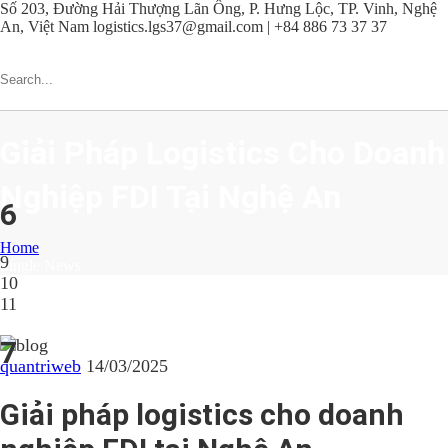
Số 203, Đường Hải Thượng Lãn Ông, P. Hưng Lộc, TP. Vinh, Nghệ
An, Việt Nam
logistics.lgs37@gmail.com | +84 886 73 37 37
Giải Pháp Logistics Cho Doanh
Nghiệp FDI Tại Nghệ An
6
Home
9
Single News
10
11
7
quantriweb
14/03/2025
Giải pháp logistics cho doanh