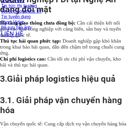
Tin tức thị trường
đang đối mặt
Tin tức Logistics 37
Tin tuyển dụng
Short Video
Hạ tầng giao thông chưa đồng bộ:
Cần cải thiện kết nối
Bộ sưu tập ảnh
giữa các khu công nghiệp với cảng biển, sân bay và tuyến
LIÊN HỆ
đường quốc tế.
Thủ tục hải quan phức tạp:
Doanh nghiệp gặp khó khăn
trong khai báo hải quan, dẫn đến chậm trễ trong chuỗi cung
ứng.
Chi phí logistics cao:
Cần tối ưu chi phí vận chuyển, kho
bãi và thủ tục hải quan.
3.Giải pháp logistics hiệu quả
3.1. Giải pháp vận chuyển hàng
hóa
Vận chuyển quốc tế: Cung cấp dịch vụ vận chuyển hàng hóa