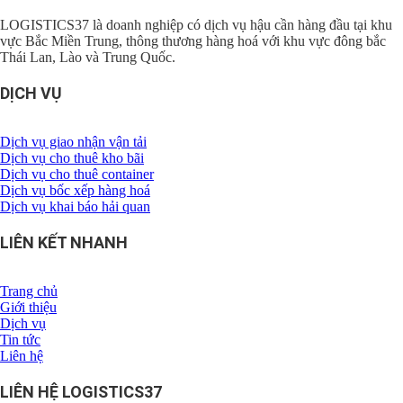
LOGISTICS37 là doanh nghiệp có dịch vụ hậu cần hàng đầu tại khu
vực Bắc Miền Trung, thông thương hàng hoá với khu vực đông bắc
Thái Lan, Lào và Trung Quốc.
DỊCH VỤ
Dịch vụ giao nhận vận tải
Dịch vụ cho thuê kho bãi
Dịch vụ cho thuê container
Dịch vụ bốc xếp hàng hoá
Dịch vụ khai báo hải quan
LIÊN KẾT NHANH
Trang chủ
Giới thiệu
Dịch vụ
Tin tức
Liên hệ
LIÊN HỆ LOGISTICS37