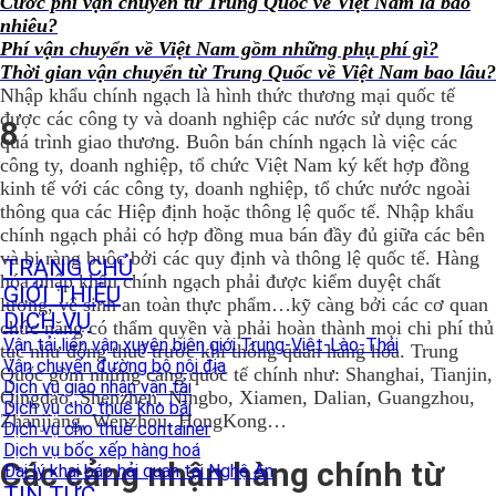
Cước phí vận chuyển từ Trung Quốc về Việt Nam là bao
nhiêu?
Phí vận chuyển về Việt Nam gồm những phụ phí gì?
Thời gian vận chuyển từ Trung Quốc về Việt Nam bao lâu?
Nhập khẩu chính ngạch là hình thức thương mại quốc tế
được các công ty và doanh nghiệp các nước sử dụng trong
8
quá trình giao thương. Buôn bán chính ngạch là việc các
công ty, doanh nghiệp, tổ chức Việt Nam ký kết hợp đồng
kinh tế với các công ty, doanh nghiệp, tổ chức nước ngoài
thông qua các Hiệp định hoặc thông lệ quốc tế. Nhập khẩu
chính ngạch phải có hợp đồng mua bán đầy đủ giữa các bên
và bị ràng buộc bởi các quy định và thông lệ quốc tế. Hàng
TRANG CHỦ
hóa nhập khẩu chính ngạch phải được kiểm duyệt chất
GIỚI THIỆU
lượng, vệ sinh an toàn thực phẩm…kỹ càng bởi các cơ quan
DỊCH VỤ
chức năng có thẩm quyền và phải hoàn thành mọi chi phí thủ
Vận tải liên vận xuyên biên giới Trung-Việt-Lào-Thái
tục như đóng thuế trước khi thông quan hàng hóa. Trung
Vận chuyển đường bộ nội địa
Quốc gồm những cảng quốc tế chính như: Shanghai, Tianjin,
Dịch vụ giao nhận vận tải
Qingdao, Shenzhen, Ningbo, Xiamen, Dalian, Guangzhou,
Dịch vụ cho thuê kho bãi
Zhanjiang, Wenzhou, HongKong…
Dịch vụ cho thuê container
Dịch vụ bốc xếp hàng hoá
Các cảng nhận hàng chính từ
Đại lý khai báo hải quan tại Nghệ An
TIN TỨC