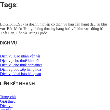
Tags:
LOGISTICS37 là doanh nghiệp có dịch vụ hậu cần hàng đầu tại khu
vực Bắc Miền Trung, thông thương hàng hoá với khu vực đông bắc
Thái Lan, Lào và Trung Quốc.
DỊCH VỤ
Dịch vụ giao nhận vận tải
Dịch vụ cho thuê kho bãi
Dịch vụ cho thuê container
Dịch vụ bốc xếp hàng hoá
Dịch vụ khai báo hải quan
LIÊN KẾT NHANH
Trang chủ
Giới thiệu
Dịch vụ