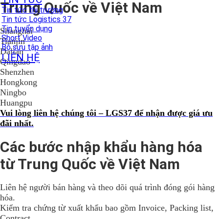
Trung Quốc về Việt Nam
Tin tức thị trường
Tin tức Logistics 37
Tin tuyển dụng
Shanghai
Short Video
Tianjin
Bộ sưu tập ảnh
Dalian
LIÊN HỆ
Qingdao
Shenzhen
Hongkong
Ningbo
Huangpu
Vui lòng liên hệ chúng tôi – LGS37 để nhận được giá ưu
đãi nhất.
Các bước nhập khẩu hàng hóa
từ Trung Quốc về Việt Nam
Liên hệ người bán hàng và theo dõi quá trình đóng gói hàng
hóa.
Kiểm tra chứng từ xuất khẩu bao gồm Invoice, Packing list,
Contract.