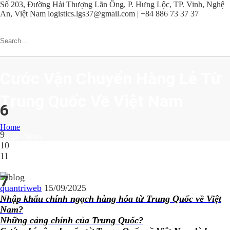
Số 203, Đường Hải Thượng Lãn Ông, P. Hưng Lộc, TP. Vinh, Nghệ
An, Việt Nam
logistics.lgs37@gmail.com | +84 886 73 37 37
Cước Vận Chuyển Hàng Lẻ Từ
Trung Quốc Về Việt Nam
6
Home
9
Single News
10
11
7
quantriweb
15/09/2025
Nhập khẩu chính ngạch hàng hóa từ Trung Quốc về Việt
Nam?
Những cảng chính của Trung Quốc?