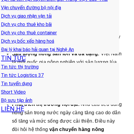
liệu và thành phẩm ở Việt
Vận chuyển đường bộ nội địa
Nam
Dịch vụ giao nhận vận tải
Dịch vụ cho thuê kho bãi
Nhu cầu vận chuyển nông sản
tại Việt Nam
Dịch vụ cho thuê container
luôn ở mức cao và ngày càng gia tăng. Điều này
Dịch vụ bốc xếp hàng hoá
xuất phát từ nhiều yếu tố:
Đại lý khai báo hải quan tại Nghệ An
Sản lượng nông sản lớn và đa dạng:
Việt Nam
TIN TỨC
là một quốc gia nông nghiệp với sản lượng lúa
Tin tức thị trường
gạo, trái cây, rau củ, thủy sản,… dồi dào.
Tin tức Logistics 37
Việc
vận chuyển nông sản
từ các vùng sản
Tin tuyển dụng
xuất đến nơi tiêu thụ (trong nước và xuất khẩu)
Short Video
là liên tục và thường xuyên.
Bộ sưu tập ảnh
Phát triển thị trường nội địa:
Nhu cầu tiêu dùng
LIÊN HỆ
nông sản trong nước ngày càng tăng cao do dân
số tăng và mức sống được cải thiện. Điều này
đòi hỏi hệ thống
vận chuyển hàng nông