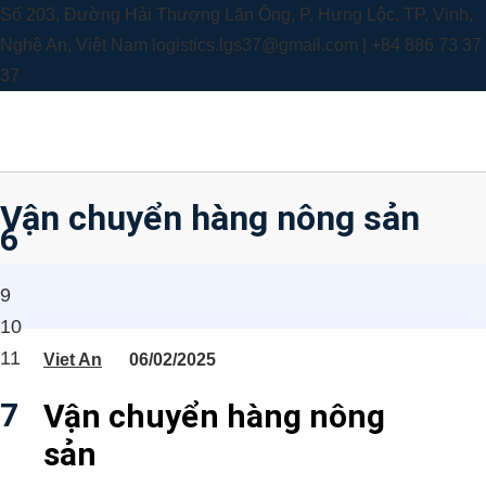
Số 203, Đường Hải Thượng Lãn Ông, P. Hưng Lộc, TP. Vinh,
Nghệ An, Việt Nam
logistics.lgs37@gmail.com | +84 886 73 37
37
Vận chuyển hàng nông sản
6
9
10
11
Viet An
06/02/2025
7
Vận chuyển hàng nông
sản