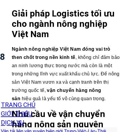
Giải pháp Logistics tối ưu
cho ngành nông nghiệp
Việt Nam
Ngành nông nghiệp Việt Nam đóng vai trò
8
then chốt trong nền kinh tế
, không chỉ đảm bảo
an ninh lương thực trong nước mà còn là một
trong những lĩnh vực xuất khẩu chủ lực. Để nông
sản Việt Nam vươn xa và cạnh tranh trên thị
trường quốc tế,
vận chuyển hàng nông
sản
hiệu quả là yếu tố vô cùng quan trọng.
TRANG CHỦ
Nhu cầu về vận chuyển
GIỚI THIỆU
DỊCH VỤ
hàng nông sản nguyên
Vận tải liên vận xuyên biên giới Trung-Việt-Lào-Thái