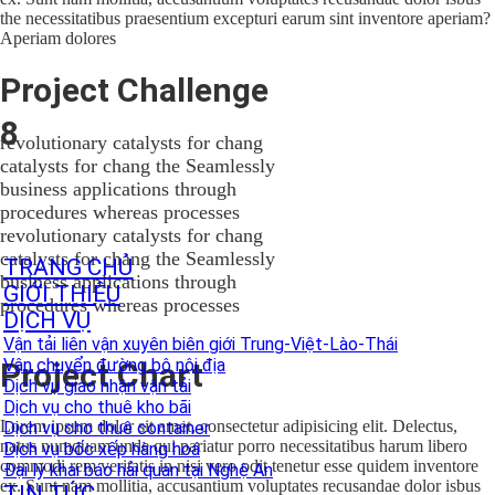
the necessitatibus praesentium excepturi earum sint inventore aperiam?
Aperiam dolores
Project Challenge
8
revolutionary catalysts for chang
catalysts for chang the Seamlessly
business applications through
procedures whereas processes
revolutionary catalysts for chang
catalysts for chang the Seamlessly
TRANG CHỦ
business applications through
GIỚI THIỆU
procedures whereas processes
DỊCH VỤ
Vận tải liên vận xuyên biên giới Trung-Việt-Lào-Thái
Vận chuyển đường bộ nội địa
Project Chart
Dịch vụ giao nhận vận tải
Dịch vụ cho thuê kho bãi
Lorem ipsum dolor sit amet, consectetur adipisicing elit. Delectus,
Dịch vụ cho thuê container
natus numquam unde qui pariatur porro necessitatibus harum libero
Dịch vụ bốc xếp hàng hoá
commodi rem veritatis in nisi vero odit tenetur esse quidem inventore
Đại lý khai báo hải quan tại Nghệ An
ex. Sunt nam mollitia, accusantium voluptates recusandae dolor isbus
TIN TỨC