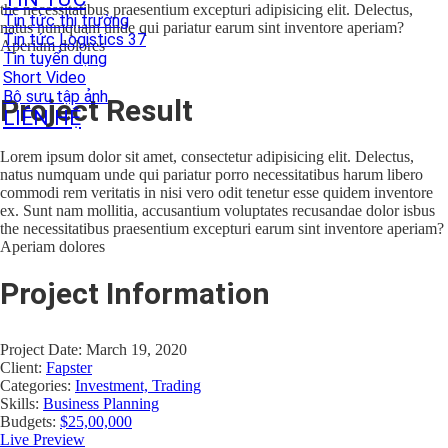
the necessitatibus praesentium excepturi adipisicing elit. Delectus,
Tin tức thị trường
natus numquam unde qui pariatur earum sint inventore aperiam?
Tin tức Logistics 37
Aperiam dolores
Tin tuyển dụng
Short Video
Bộ sưu tập ảnh
Project Result
LIÊN HỆ
Lorem ipsum dolor sit amet, consectetur adipisicing elit. Delectus,
natus numquam unde qui pariatur porro necessitatibus harum libero
commodi rem veritatis in nisi vero odit tenetur esse quidem inventore
ex. Sunt nam mollitia, accusantium voluptates recusandae dolor isbus
the necessitatibus praesentium excepturi earum sint inventore aperiam?
Aperiam dolores
Project Information
Project Date: March 19, 2020
Client:
Fapster
Categories:
Investment, Trading
Skills:
Business Planning
Budgets:
$25,00,000
Live Preview