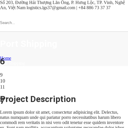
Số 203, Đường Hải Thượng Lãn Ông, P. Hưng Lộc, TP. Vinh, Nghệ
An, Việt Nam
logistics.lgs37@gmail.com | +84 886 73 37 37
Port Shipping
Home
6
Port Shipping
9
10
11
Project Description
7
Lorem ipsum dolor sit amet, consectetur adipisicing elit. Delectus,
natus numquam unde qui pariatur porro necessitatibus harum libero
commodi rem veritatis in nisi vero odit tenetur esse quidem inventore
ex. Sunt nam mollitia, accusantium voluptates recusandae dolor isbus